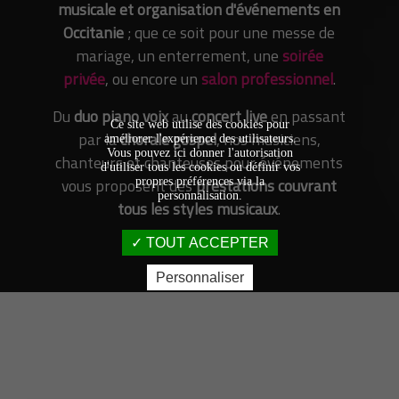
musicale et organisation d'événements en
Occitanie
; que ce soit pour une messe de
mariage, un enterrement, une
soirée
privée
, ou encore un
salon professionnel
.
Du
duo piano voix
au
concert live
en passant
Ce site web utilise des cookies pour
par la
chorale gospel
, nos musiciens,
améliorer l'expérience des utilisateurs.
Vous pouvez ici donner l'autorisation
chanteurs et chanteuses pour événements
d'utiliser tous les cookies ou définir vos
vous proposent des
prestations couvrant
propres préférences via la
personnalisation.
tous les styles musicaux
.
TOUT ACCEPTER
Personnaliser