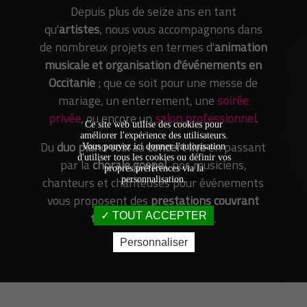
Depuis plus de seize ans en tant
qu'
artistes
, nous vous accompagnons dans
de nombreux projets en termes d'
animation
musicale et organisation d'événements en
Occitanie
; que ce soit pour une messe de
mariage, un enterrement, une
soirée
privée
, ou encore un
salon professionnel
.
Ce site web utilise des cookies pour
améliorer l'expérience des utilisateurs.
Du
duo piano voix
au
concert live
en passant
Vous pouvez ici donner l'autorisation
d'utiliser tous les cookies ou définir vos
par la
chorale gospel
, nos musiciens,
propres préférences via la
chanteurs et chanteuses pour événements
personnalisation.
vous proposent des
prestations couvrant
tous les styles musicaux
.
TOUT ACCEPTER
Personnaliser